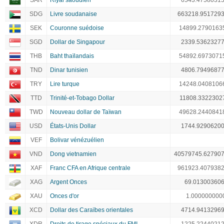
SAR
Riyal saoudien
6543.4758031
SDG
Livre soudanaise
663218.951729
SEK
Couronne suédoise
14899.2790163
SGD
Dollar de Singapour
2339.5362327
THB
Baht thaïlandais
54892.6973071
TND
Dinar tunisien
4806.7949687
TRY
Lire turque
14248.0408106
TTD
Trinité-et-Tobago Dollar
11808.3322302
TWD
Nouveau dollar de Taïwan
49628.2440841
USD
États-Unis Dollar
1744.9290620
VEF
Bolivar vénézuélien
VND
Dong vietnamien
40579745.62790
XAF
Franc CFA en Afrique centrale
961923.407938
XAG
Argent Onces
69.01300360
XAU
Onces d'or
1.000000000
XCD
Dollar des Caraïbes orientales
4714.9413296