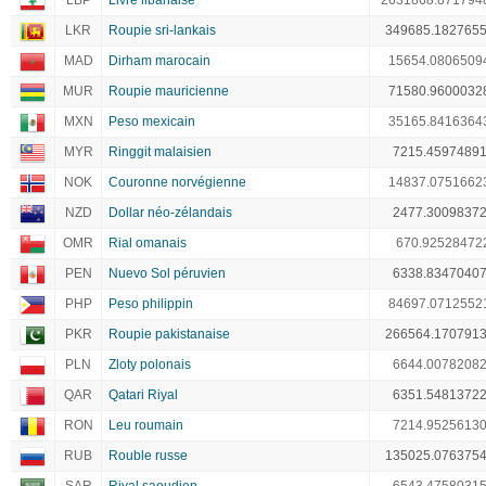
LBP
Livre libanaise
2631868.871794
LKR
Roupie sri-lankais
349685.182765
MAD
Dirham marocain
15654.0806509
MUR
Roupie mauricienne
71580.9600032
MXN
Peso mexicain
35165.8416364
MYR
Ringgit malaisien
7215.4597489
NOK
Couronne norvégienne
14837.0751662
NZD
Dollar néo-zélandais
2477.3009837
OMR
Rial omanais
670.92528472
PEN
Nuevo Sol péruvien
6338.8347040
PHP
Peso philippin
84697.0712552
PKR
Roupie pakistanaise
266564.170791
PLN
Zloty polonais
6644.0078208
QAR
Qatari Riyal
6351.5481372
RON
Leu roumain
7214.9525613
RUB
Rouble russe
135025.076375