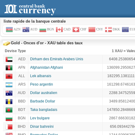
liste rapide de la banque centrale
AZN
AUD
BGN
CAD
CHF
CNY
DKK
EU
Gold - Onces d'or - XAU table des taux
Devise Type
1 XAU = Vale
AED
Dirham des Emirats Arabes Unis
6408.2538065
AFN
Afghanistan Afghani
136099.295062
ALL
Lek albanais
182295.138111
ARS
Peso argentin
161298.674616
AUD
Dollar australien
2288.3475255
BBD
Barbade Dollar
3489.8581240
BDT
Taka bangladais
147850.284866
BGN
Lev bulgare
2867.6663018
BHD
Dinar bahreïni
656.09344278