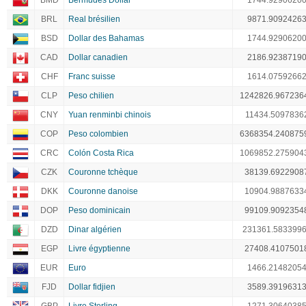
BMD
Bermudes Dollar
1744.9290620
BRL
Real brésilien
9871.9092426
BSD
Dollar des Bahamas
1744.9290620
CAD
Dollar canadien
2186.9238719
CHF
Franc suisse
1614.0759266
CLP
Peso chilien
1242826.967236
CNY
Yuan renminbi chinois
11434.5097836
COP
Peso colombien
6368354.240875
CRC
Colón Costa Rica
1069852.275904
CZK
Couronne tchèque
38139.6922908
DKK
Couronne danoise
10904.9887633
DOP
Peso dominicain
99109.9092354
DZD
Dinar algérien
231361.583399
EGP
Livre égyptienne
27408.4107501
EUR
Euro
1466.2148205
FJD
Dollar fidjien
3589.3919631