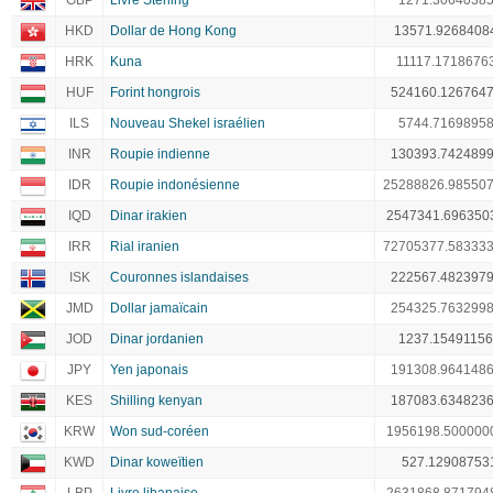
GBP
Livre Sterling
1271.3064038
HKD
Dollar de Hong Kong
13571.9268408
HRK
Kuna
11117.1718676
HUF
Forint hongrois
524160.126764
ILS
Nouveau Shekel israélien
5744.7169895
INR
Roupie indienne
130393.742489
IDR
Roupie indonésienne
25288826.98550
IQD
Dinar irakien
2547341.696350
IRR
Rial iranien
72705377.58333
ISK
Couronnes islandaises
222567.482397
JMD
Dollar jamaïcain
254325.763299
JOD
Dinar jordanien
1237.1549115
JPY
Yen japonais
191308.964148
KES
Shilling kenyan
187083.634823
KRW
Won sud-coréen
1956198.500000
KWD
Dinar koweïtien
527.12908753