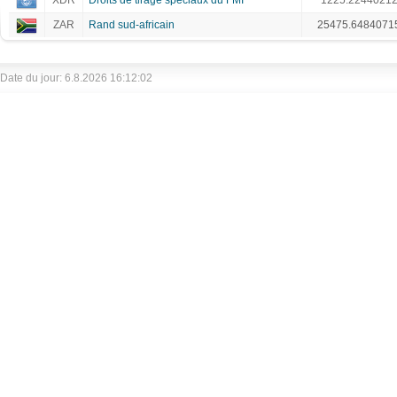
XDR
Droits de tirage spéciaux du FMI
1225.2244021
ZAR
Rand sud-africain
25475.6484071
Date du jour: 6.8.2026 16:12:02