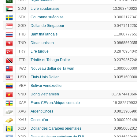
SAR
Riyal saoudien
0.131849835
SDG
Livre soudanaise
13.36374002
SEK
Couronne suédoise
0.300217734
SGD
Dollar de Singapour
0.047141225
THB
Baht thaïlandais
1.106077765
TND
Dinar tunisien
0.096856035
TRY
Lire turque
0.287095404
TTD
Trinité-et-Tobago Dollar
0.237935724
TWD
Nouveau dollar de Taïwan
1.000000000
USD
États-Unis Dollar
0.035160000
VEF
Bolivar vénézuélien
VND
Dong vietnamien
817.67441860
XAF
Franc CFA en Afrique centrale
19.38257993
XAG
Argent Onces
0.001390599
XAU
Onces d'or
0.000020149
XCD
Dollar des Caraïbes orientales
0.095005201