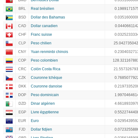
BMD
Bermudes Dollar
0.035160000
BRL
Real brésilien
0.198917157
BSD
Dollar des Bahamas
0.035160000
CAD
Dollar canadien
0.044066114
CHF
Franc suisse
0.032523333
CLP
Peso chilien
25.04273504
CNY
Yuan renminbi chinois
0.230403271
COP
Peso colombien
128.32116788
CRC
Colón Costa Rica
21.55732679
CZK
Couronne tchèque
0.768507792
DKK
Couronne danoise
0.219733520
DOP
Peso dominicain
1.997046461
DZD
Dinar algérien
4.661893397
EGP
Livre égyptienne
0.552274440
EUR
Euro
0.029543959
FJD
Dollar fidjien
0.072325588