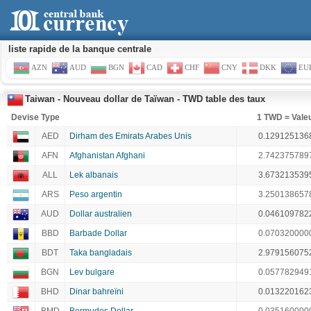
liste rapide de la banque centrale
AZN
AUD
BGN
CAD
CHF
CNY
DKK
EU
Taiwan - Nouveau dollar de Taïwan - TWD table des taux
Devise Type
1 TWD = Vale
AED
Dirham des Emirats Arabes Unis
0.129125136
AFN
Afghanistan Afghani
2.742375789
ALL
Lek albanais
3.673213539
ARS
Peso argentin
3.250138657
AUD
Dollar australien
0.046109782
BBD
Barbade Dollar
0.070320000
BDT
Taka bangladais
2.979156075
BGN
Lev bulgare
0.057782949
BHD
Dinar bahreïni
0.013220162