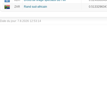
XDR
Droits de tirage spéciaux du FMI
0.024688046
ZAR
Rand sud-africain
0.513329634
Date du jour: 7.8.2026 12:53:14