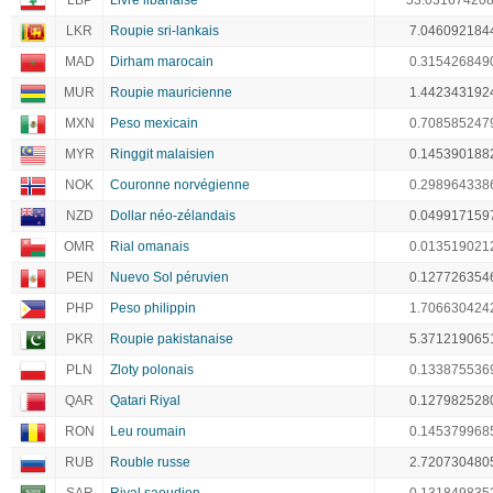
LBP
Livre libanaise
53.03167420
LKR
Roupie sri-lankais
7.046092184
MAD
Dirham marocain
0.315426849
MUR
Roupie mauricienne
1.442343192
MXN
Peso mexicain
0.708585247
MYR
Ringgit malaisien
0.145390188
NOK
Couronne norvégienne
0.298964338
NZD
Dollar néo-zélandais
0.049917159
OMR
Rial omanais
0.013519021
PEN
Nuevo Sol péruvien
0.127726354
PHP
Peso philippin
1.706630424
PKR
Roupie pakistanaise
5.371219065
PLN
Zloty polonais
0.133875536
QAR
Qatari Riyal
0.127982528
RON
Leu roumain
0.145379968
RUB
Rouble russe
2.720730480