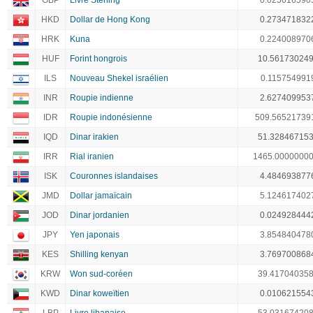
GBP
Livre Sterling
0.025616590
HKD
Dollar de Hong Kong
0.273471832
HRK
Kuna
0.224008970
HUF
Forint hongrois
10.56173024
ILS
Nouveau Shekel israélien
0.115754991
INR
Roupie indienne
2.627409953
IDR
Roupie indonésienne
509.56521739
IQD
Dinar irakien
51.32846715
IRR
Rial iranien
1465.0000000
ISK
Couronnes islandaises
4.484693877
JMD
Dollar jamaïcain
5.124617402
JOD
Dinar jordanien
0.024928444
JPY
Yen japonais
3.854840478
KES
Shilling kenyan
3.769700868
KRW
Won sud-coréen
39.41704035
KWD
Dinar koweïtien
0.010621554