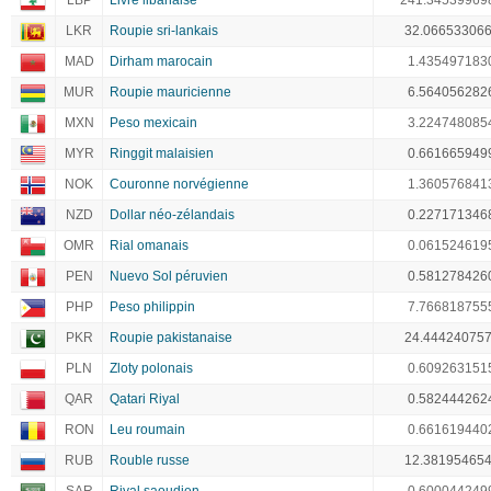
LBP
Livre libanaise
241.34539969
LKR
Roupie sri-lankais
32.06653306
MAD
Dirham marocain
1.435497183
MUR
Roupie mauricienne
6.564056282
MXN
Peso mexicain
3.224748085
MYR
Ringgit malaisien
0.661665949
NOK
Couronne norvégienne
1.360576841
NZD
Dollar néo-zélandais
0.227171346
OMR
Rial omanais
0.061524619
PEN
Nuevo Sol péruvien
0.581278426
PHP
Peso philippin
7.766818755
PKR
Roupie pakistanaise
24.44424075
PLN
Zloty polonais
0.609263151
QAR
Qatari Riyal
0.582444262
RON
Leu roumain
0.661619440
RUB
Rouble russe
12.38195465