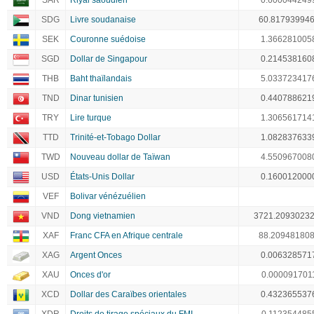
SAR
Riyal saoudien
0.600044249
SDG
Livre soudanaise
60.81793994
SEK
Couronne suédoise
1.366281005
SGD
Dollar de Singapour
0.214538160
THB
Baht thaïlandais
5.033723417
TND
Dinar tunisien
0.440788621
TRY
Lire turque
1.306561714
TTD
Trinité-et-Tobago Dollar
1.082837633
TWD
Nouveau dollar de Taïwan
4.550967008
USD
États-Unis Dollar
0.160012000
VEF
Bolivar vénézuélien
VND
Dong vietnamien
3721.2093023
XAF
Franc CFA en Afrique centrale
88.20948180
XAG
Argent Onces
0.006328571
XAU
Onces d'or
0.000091701
XCD
Dollar des Caraïbes orientales
0.432365537