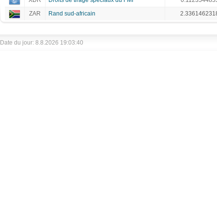
XDR
Droits de tirage spéciaux du FMI
0.112354485
ZAR
Rand sud-africain
2.336146231
Date du jour: 8.8.2026 19:03:40