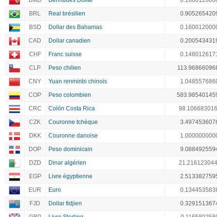
BMD
Bermudes Dollar
0.160012000
BRL
Real brésilien
0.905265420
BSD
Dollar des Bahamas
0.160012000
CAD
Dollar canadien
0.200543431
CHF
Franc suisse
0.148012617
CLP
Peso chilien
113.96866096
CNY
Yuan renminbi chinois
1.048557686
COP
Peso colombien
583.98540145
CRC
Colón Costa Rica
98.10668301
CZK
Couronne tchèque
3.497453607
DKK
Couronne danoise
1.000000000
DOP
Peso dominicain
9.088492559
DZD
Dinar algérien
21.21612304
EGP
Livre égyptienne
2.513382759
EUR
Euro
0.134453583
FJD
Dollar fidjien
0.329151367