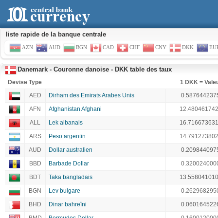
liste rapide de la banque centrale
AZN
AUD
BGN
CAD
CHF
CNY
DKK
EU
Danemark - Couronne danoise - DKK table des taux
Devise Type
1 DKK = Vale
AED
Dirham des Emirats Arabes Unis
0.587644237
AFN
Afghanistan Afghani
12.48046174
ALL
Lek albanais
16.71667363
ARS
Peso argentin
14.79127380
AUD
Dollar australien
0.209844097
BBD
Barbade Dollar
0.320024000
BDT
Taka bangladais
13.55804101
BGN
Lev bulgare
0.262968295
BHD
Dinar bahreïni
0.060164522