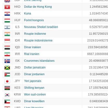
GBP
Livre Sterling
0.116580258
HKD
Dollar de Hong Kong
1.244561286
HRK
Kuna
1.019457434
HUF
Forint hongrois
48.06608591
ILS
Nouveau Shekel israélien
0.526797148
INR
Roupie indienne
11.95725601
IDR
Roupie indonésienne
2319.0144927
IQD
Dinar irakien
233.59416058
IRR
Rial iranien
6667.1666666
ISK
Couronnes islandaises
20.40969387
JMD
Dollar jamaïcain
23.32196472
JOD
Dinar jordanien
0.113448526
JPY
Yen japonais
17.54325183
KES
Shilling kenyan
17.15578428
KRW
Won sud-coréen
179.38565022
KWD
Dinar koweïtien
0.048338343