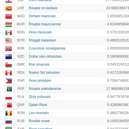
LBP
Livre libanaise
177.38461538
LKR
Roupie sri-lankais
23.56833667
MAD
Dirham marocain
1.055065130
MUR
Roupie mauricienne
4.824465684
MXN
Peso mexicain
2.370133010
MYR
Ringgit malaisien
0.486312812
NOK
Couronne norvégienne
1.000000000
NZD
Dollar néo-zélandais
0.166966936
OMR
Rial omanais
0.045219511
PEN
Nuevo Sol péruvien
0.427229398
PHP
Peso philippin
5.708474905
PKR
Roupie pakistanaise
17.96608615
PLN
Zloty polonais
0.447797678
QAR
Qatari Riyal
0.428086268
RON
Leu roumain
0.486278628
RUB
Rouble russe
9.100518455