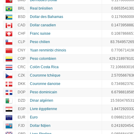
BMD
Bermudes Dollar
0.117606000
BRL
Real brésilien
0.665354130
BSD
Dollar des Bahamas
0.117606000
CAD
Dollar canadien
0.147395888
CHF
Franc suisse
0.108786665
CLP
Peso chilien
83.76495726
CNY
Yuan renminbi chinois
0.770671419
COP
Peso colombien
429.21897810
CRC
Colón Costa Rica
72.10668301
CZK
Couronne tchèque
2.570566763
DKK
Couronne danoise
0.734982376
DOP
Peso dominicain
6.679881858
DZD
Dinar algérien
15.59347653
EGP
Livre égyptienne
1.847292033
EUR
Euro
0.098821014
FJD
Dollar fidjien
0.241920454