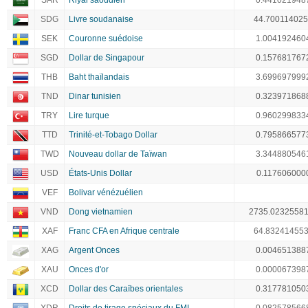
SAR
Riyal saoudien
0.441021948
SDG
Livre soudanaise
44.70011402
SEK
Couronne suédoise
1.004192460
SGD
Dollar de Singapour
0.157681767
THB
Baht thaïlandais
3.699697999
TND
Dinar tunisien
0.323971868
TRY
Lire turque
0.960299833
TTD
Trinité-et-Tobago Dollar
0.795866577
TWD
Nouveau dollar de Taïwan
3.344880546
USD
États-Unis Dollar
0.117606000
VEF
Bolivar vénézuélien
VND
Dong vietnamien
2735.0232558
XAF
Franc CFA en Afrique centrale
64.83241455
XAG
Argent Onces
0.004651388
XAU
Onces d'or
0.000067398
XCD
Dollar des Caraïbes orientales
0.317781050