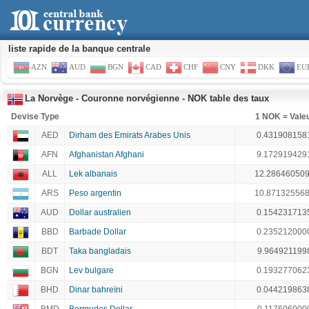
liste rapide de la banque centrale
AZN
AUD
BGN
CAD
CHF
CNY
DKK
EU
La Norvège - Couronne norvégienne - NOK table des taux
Devise Type
1 NOK = Vale
AED
Dirham des Emirats Arabes Unis
0.431908158
AFN
Afghanistan Afghani
9.172919429
ALL
Lek albanais
12.28646050
ARS
Peso argentin
10.87132556
AUD
Dollar australien
0.154231713
BBD
Barbade Dollar
0.235212000
BDT
Taka bangladais
9.964921199
BGN
Lev bulgare
0.193277062
BHD
Dinar bahreïni
0.044219863