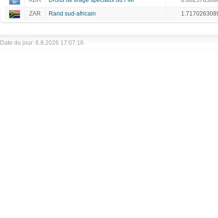
XDR
Droits de tirage spéciaux du FMI
0.082578566
ZAR
Rand sud-africain
1.717026308
Date du jour: 6.8.2026 17:07:16