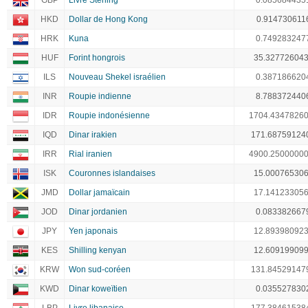
GBP
Livre Sterling
0.085684435
HKD
Dollar de Hong Kong
0.914730611
HRK
Kuna
0.749283247
HUF
Forint hongrois
35.32772604
ILS
Nouveau Shekel israélien
0.387186620
INR
Roupie indienne
8.788372440
IDR
Roupie indonésienne
1704.4347826
IQD
Dinar irakien
171.68759124
IRR
Rial iranien
4900.2500000
ISK
Couronnes islandaises
15.00076530
JMD
Dollar jamaïcain
17.14123305
JOD
Dinar jordanien
0.083382667
JPY
Yen japonais
12.89398092
KES
Shilling kenyan
12.60919909
KRW
Won sud-coréen
131.84529147
KWD
Dinar koweïtien
0.035527830