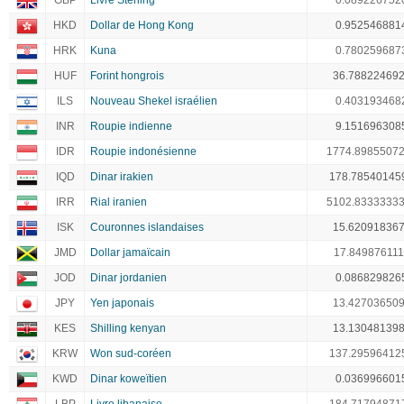
GBP
Livre Sterling
0.089226752
HKD
Dollar de Hong Kong
0.952546881
HRK
Kuna
0.780259687
HUF
Forint hongrois
36.78822469
ILS
Nouveau Shekel israélien
0.403193468
INR
Roupie indienne
9.151696308
IDR
Roupie indonésienne
1774.8985507
IQD
Dinar irakien
178.78540145
IRR
Rial iranien
5102.8333333
ISK
Couronnes islandaises
15.62091836
JMD
Dollar jamaïcain
17.849876111
JOD
Dinar jordanien
0.086829826
JPY
Yen japonais
13.42703650
KES
Shilling kenyan
13.13048139
KRW
Won sud-coréen
137.29596412
KWD
Dinar koweïtien
0.036996601