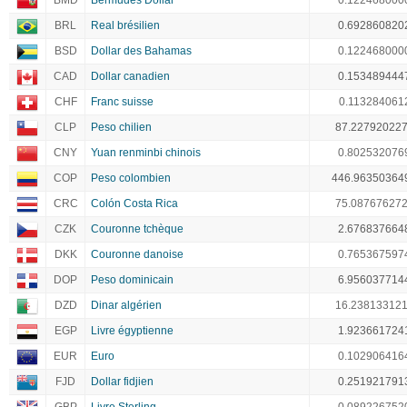
BMD
Bermudes Dollar
0.122468000
BRL
Real brésilien
0.692860820
BSD
Dollar des Bahamas
0.122468000
CAD
Dollar canadien
0.153489444
CHF
Franc suisse
0.113284061
CLP
Peso chilien
87.22792022
CNY
Yuan renminbi chinois
0.802532076
COP
Peso colombien
446.96350364
CRC
Colón Costa Rica
75.08767627
CZK
Couronne tchèque
2.676837664
DKK
Couronne danoise
0.765367597
DOP
Peso dominicain
6.956037714
DZD
Dinar algérien
16.23813312
EGP
Livre égyptienne
1.923661724
EUR
Euro
0.102906416
FJD
Dollar fidjien
0.251921791