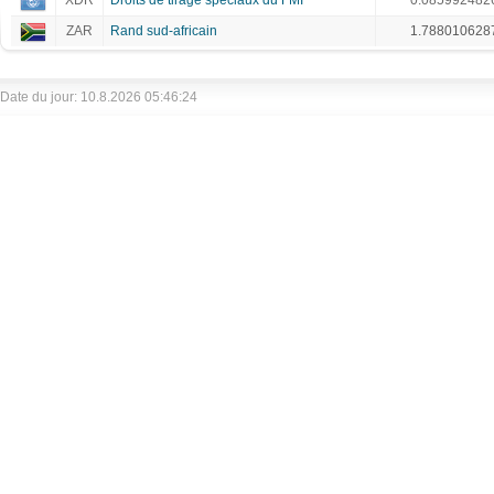
XDR
Droits de tirage spéciaux du FMI
0.085992482
ZAR
Rand sud-africain
1.788010628
Date du jour: 10.8.2026 05:46:24