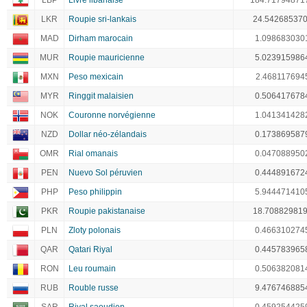
LBP
Livre libanaise
184.71794871
LKR
Roupie sri-lankais
24.54268537
MAD
Dirham marocain
1.098683030
MUR
Roupie mauricienne
5.023915986
MXN
Peso mexicain
2.468117694
MYR
Ringgit malaisien
0.506417678
NOK
Couronne norvégienne
1.041341428
NZD
Dollar néo-zélandais
0.173869587
OMR
Rial omanais
0.047088950
PEN
Nuevo Sol péruvien
0.444891672
PHP
Peso philippin
5.944471410
PKR
Roupie pakistanaise
18.70882981
PLN
Zloty polonais
0.466310274
QAR
Qatari Riyal
0.445783965
RON
Leu roumain
0.506382081
RUB
Rouble russe
9.476746885