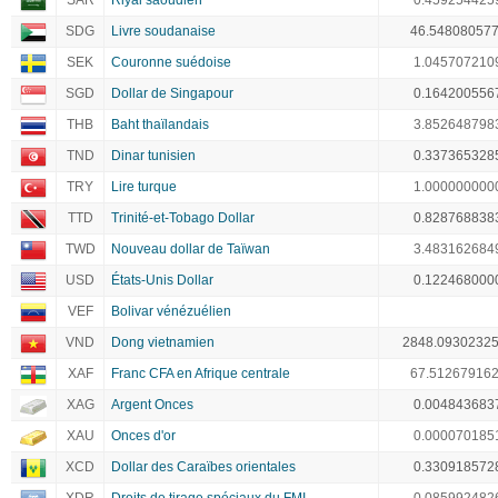
SAR
Riyal saoudien
0.459254425
SDG
Livre soudanaise
46.54808057
SEK
Couronne suédoise
1.045707210
SGD
Dollar de Singapour
0.164200556
THB
Baht thaïlandais
3.852648798
TND
Dinar tunisien
0.337365328
TRY
Lire turque
1.000000000
TTD
Trinité-et-Tobago Dollar
0.828768838
TWD
Nouveau dollar de Taïwan
3.483162684
USD
États-Unis Dollar
0.122468000
VEF
Bolivar vénézuélien
VND
Dong vietnamien
2848.0930232
XAF
Franc CFA en Afrique centrale
67.51267916
XAG
Argent Onces
0.004843683
XAU
Onces d'or
0.000070185
XCD
Dollar des Caraïbes orientales
0.330918572