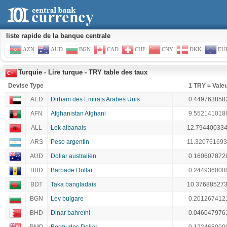
liste rapide de la banque centrale
AZN
AUD
BGN
CAD
CHF
CNY
DKK
EU
Turquie - Lire turque - TRY table des taux
Devise Type
1 TRY = Vale
AED
Dirham des Emirats Arabes Unis
0.449763858
AFN
Afghanistan Afghani
9.552141018
ALL
Lek albanais
12.79440033
ARS
Peso argentin
11.32076169
AUD
Dollar australien
0.160607872
BBD
Barbade Dollar
0.244936000
BDT
Taka bangladais
10.37688527
BGN
Lev bulgare
0.201267412
BHD
Dinar bahreïni
0.046047976