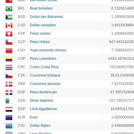
BMD
Bermudes Dollar
1.190091000
BRL
Real brésilien
6.732921468
BSD
Dollar des Bahamas
1.190091000
CAD
Dollar canadien
1.491543968
CHF
Franc suisse
1.100845458
CLP
Peso chilien
847.64316239
CNY
Yuan renminbi chinois
7.798659257
COP
Peso colombien
4343.3978102
CRC
Colón Costa Rica
729.66952789
CZK
Couronne tchèque
26.01234945
DKK
Couronne danoise
7.437510936
DOP
Peso dominicain
67.59576280
DZD
Dinar algérien
157.79514717
EGP
Livre égyptienne
18.69331176
EUR
Euro
1.000000000
FJD
Dollar fidjien
2.448066895