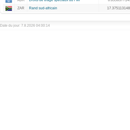
XDR
Droits de tirage spéciaux du FMI
0.835637714
ZAR
Rand sud-africain
17.37511314
Date du jour: 7.8.2026 04:00:14