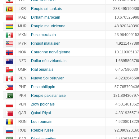
LBP
Livre libanaise
1795.0090497
LKR
Roupie sri-lankais
238.49519038
MAD
Dirham marocain
10.67652599
MUR
Roupie mauricienne
48.82024039
MXN
Peso mexicain
23.98409915
MYR
Ringgit malaisien
4.921147738
NOK
Couronne norvégienne
10.11930513
NZD
Dollar néo-zélandais
1.689589376
OMR
Rial omanais
0.457590030
PEN
Nuevo Sol péruvien
4.323264650
PHP
Peso philippin
57.76579943
PKR
Roupie pakistanaise
181.80430797
PLN
Zloty polonais
4.531401352
QAR
Qatari Riyal
4.331935571
RON
Leu roumain
4.920801822
RUB
Rouble russe
92.09092316