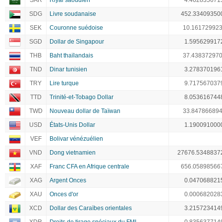
SAR
Riyal saoudien
4.462835671
SDG
Livre soudanaise
452.33409350
SEK
Couronne suédoise
10.16172992
SGD
Dollar de Singapour
1.595629917
THB
Baht thaïlandais
37.43837297
TND
Dinar tunisien
3.278370196
TRY
Lire turque
9.717567037
TTD
Trinité-et-Tobago Dollar
8.053616744
TWD
Nouveau dollar de Taïwan
33.84786689
USD
États-Unis Dollar
1.190091000
VEF
Bolivar vénézuélien
VND
Dong vietnamien
27676.5348837
XAF
Franc CFA en Afrique centrale
656.05898566
XAG
Argent Onces
0.047068821
XAU
Onces d'or
0.000682028
XCD
Dollar des Caraïbes orientales
3.215723414