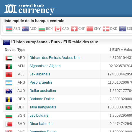
liste rapide de la banque centrale
AZN
AUD
BGN
CAD
CHF
CNY
DKK
EU
L'Union européenne - Euro - EUR table des taux
Devise Type
1 EUR = Vale
AED
Dirham des Emirats Arabes Unis
4.370610443
AFN
Afghanistan Afghani
92.82357070
ALL
Lek albanais
124.33044295
ARS
Peso argentin
110.01026067
AUD
Dollar australien
1.560717770
BBD
Barbade Dollar
2.380182000
BDT
Taka bangladais
100.83807829
BGN
Lev bulgare
1.955829569
BHD
Dinar bahreïni
0.447474294