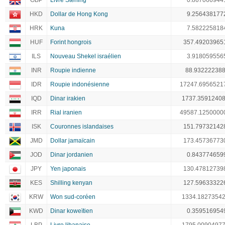
GBP
Livre Sterling
0.867066944
HKD
Dollar de Hong Kong
9.256438177
HRK
Kuna
7.582225818
HUF
Forint hongrois
357.49203965
ILS
Nouveau Shekel israélien
3.918059556
INR
Roupie indienne
88.93222238
IDR
Roupie indonésienne
17247.6956521
IQD
Dinar irakien
1737.3591240
IRR
Rial iranien
49587.1250000
ISK
Couronnes islandaises
151.79732142
JMD
Dollar jamaïcain
173.45736773
JOD
Dinar jordanien
0.843774659
JPY
Yen japonais
130.47812739
KES
Shilling kenyan
127.59633322
KRW
Won sud-coréen
1334.1827354
KWD
Dinar koweïtien
0.359516954