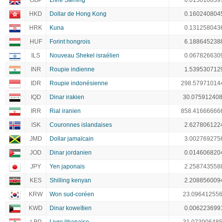
GBP
Livre Sterling
0.015010039
HKD
Dollar de Hong Kong
0.160240804
HRK
Kuna
0.131258043
HUF
Forint hongrois
6.188645238
ILS
Nouveau Shekel israélien
0.067826630
INR
Roupie indienne
1.539530712
IDR
Roupie indonésienne
298.57971014
IQD
Dinar irakien
30.07591240
IRR
Rial iranien
858.41666666
ISK
Couronnes islandaises
2.627806122
JMD
Dollar jamaïcain
3.002769275
JOD
Dinar jordanien
0.014606820
JPY
Yen japonais
2.258743558
KES
Shilling kenyan
2.208856009
KRW
Won sud-coréen
23.09641255
KWD
Dinar koweïtien
0.006223699