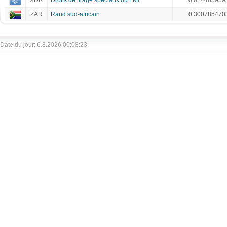
XDR
Droits de tirage spéciaux du FMI
0.014465959
ZAR
Rand sud-africain
0.300785470
Date du jour: 6.8.2026 00:08:23