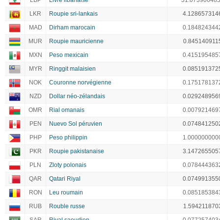
LBP
Livre libanaise
31.07390648
LKR
Roupie sri-lankais
4.128657314
MAD
Dirham marocain
0.184824344
MUR
Roupie mauricienne
0.845140911
MXN
Peso mexicain
0.415195485
MYR
Ringgit malaisien
0.085191372
NOK
Couronne norvégienne
0.175178137
NZD
Dollar néo-zélandais
0.029248956
OMR
Rial omanais
0.007921469
PEN
Nuevo Sol péruvien
0.074841250
PHP
Peso philippin
1.000000000
PKR
Roupie pakistanaise
3.147265505
PLN
Zloty polonais
0.078444363
QAR
Qatari Riyal
0.074991355
RON
Leu roumain
0.085185384
RUB
Rouble russe
1.594211870