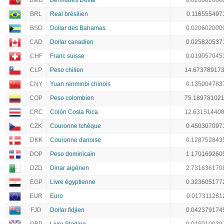
BMD
Bermudes Dollar
0.020602000
BRL
Real brésilien
0.116555497
BSD
Dollar des Bahamas
0.020602000
CAD
Dollar canadien
0.025820537
CHF
Franc suisse
0.019057045
CLP
Peso chilien
14.67378917
CNY
Yuan renminbi chinois
0.135004783
COP
Peso colombien
75.18978102
CRC
Colón Costa Rica
12.63151440
CZK
Couronne tchèque
0.450307097
DKK
Couronne danoise
0.128752843
DOP
Peso dominicain
1.170169260
DZD
Dinar algérien
2.731636170
EGP
Livre égyptienne
0.323605177
EUR
Euro
0.017311281
FJD
Dollar fidjien
0.042379174