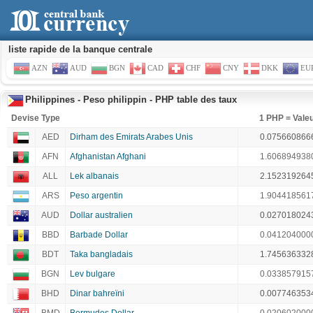
liste rapide de la banque centrale
AZN
AUD
BGN
CAD
CHF
CNY
DKK
EU
Philippines - Peso philippin - PHP table des taux
Devise Type
1 PHP = Vale
AED
Dirham des Emirats Arabes Unis
0.075660866
AFN
Afghanistan Afghani
1.606894938
ALL
Lek albanais
2.152319264
ARS
Peso argentin
1.904418561
AUD
Dollar australien
0.027018024
BBD
Barbade Dollar
0.041204000
BDT
Taka bangladais
1.745636332
BGN
Lev bulgare
0.033857915
BHD
Dinar bahreïni
0.007746353