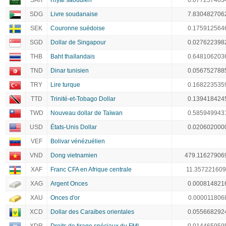
SAR
Riyal saoudien
0.077257403
SDG
Livre soudanaise
7.830482706
SEK
Couronne suédoise
0.175912564
SGD
Dollar de Singapour
0.027622398
THB
Baht thaïlandais
0.648106203
TND
Dinar tunisien
0.056752788
TRY
Lire turque
0.168223535
TTD
Trinité-et-Tobago Dollar
0.139418424
TWD
Nouveau dollar de Taïwan
0.585949943
USD
États-Unis Dollar
0.020602000
VEF
Bolivar vénézuélien
VND
Dong vietnamien
479.11627906
XAF
Franc CFA en Afrique centrale
11.35722160
XAG
Argent Onces
0.000814821
XAU
Onces d'or
0.000011806
XCD
Dollar des Caraïbes orientales
0.055668292