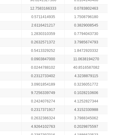
96.0241327300
0.0104140488
12.7583166333
0.0783802463
0.5711414935
1.7508796180
2.6116421217
0.3829008545
1.2830310359
0.7794043730
0.2632571372
3.7985674793
0.5413329252
1.8472920332
0.0903847000
11.0638194270
0.0244788102
40.8516587082
0.2312733402
4.3238879115
3.0901854189
0.3236051772
9.7256339749
0.1028210606
0.2424076274
4.1252827344
0.2317371917
4.3152330988
0.2632386324
3.7988345062
4.9264102763
0.2029875597