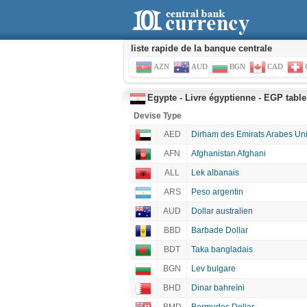
liste rapide de la banque centrale
AZN
AUD
BGN
CAD
Egypte - Livre égyptienne - EGP table
Devise Type
AED
Dirham des Emirats Arabes Un
AFN
Afghanistan Afghani
ALL
Lek albanais
ARS
Peso argentin
AUD
Dollar australien
BBD
Barbade Dollar
BDT
Taka bangladais
BGN
Lev bulgare
BHD
Dinar bahreïni