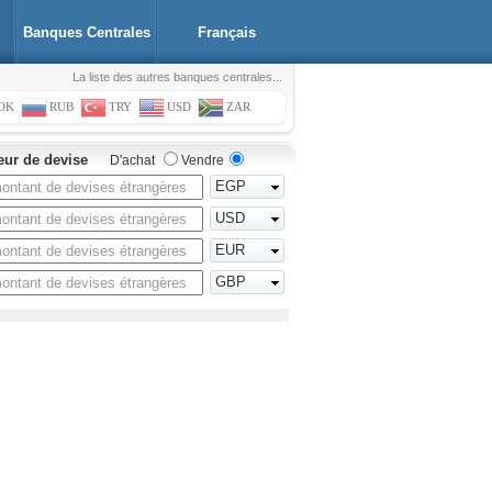
Banques Centrales
Français
La liste des autres banques centrales...
OK
RUB
TRY
USD
ZAR
eur de devise
D'achat
Vendre
EGP
USD
EUR
GBP