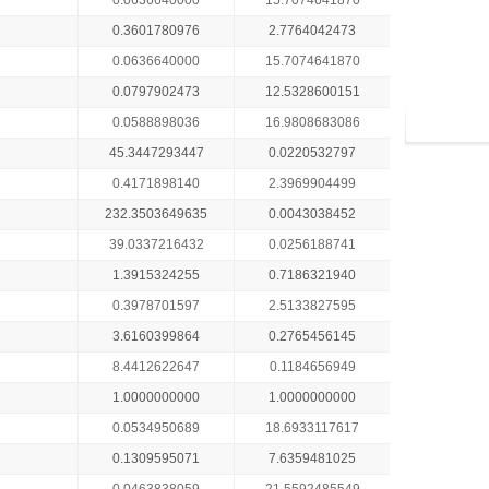
0.0636640000
15.7074641870
0.3601780976
2.7764042473
0.0636640000
15.7074641870
0.0797902473
12.5328600151
0.0588898036
16.9808683086
45.3447293447
0.0220532797
0.4171898140
2.3969904499
232.3503649635
0.0043038452
39.0337216432
0.0256188741
1.3915324255
0.7186321940
0.3978701597
2.5133827595
3.6160399864
0.2765456145
8.4412622647
0.1184656949
1.0000000000
1.0000000000
0.0534950689
18.6933117617
0.1309595071
7.6359481025