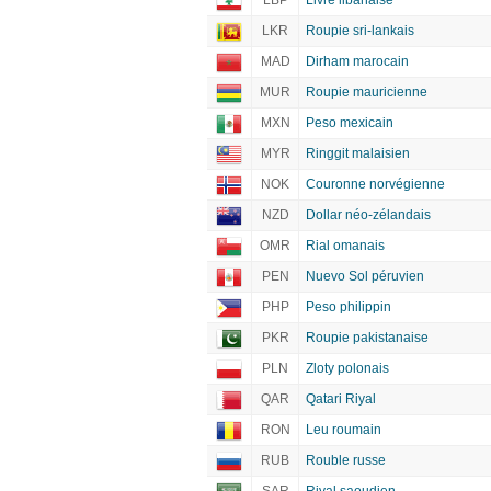
LBP
Livre libanaise
LKR
Roupie sri-lankais
MAD
Dirham marocain
MUR
Roupie mauricienne
MXN
Peso mexicain
MYR
Ringgit malaisien
NOK
Couronne norvégienne
NZD
Dollar néo-zélandais
OMR
Rial omanais
PEN
Nuevo Sol péruvien
PHP
Peso philippin
PKR
Roupie pakistanaise
PLN
Zloty polonais
QAR
Qatari Riyal
RON
Leu roumain
RUB
Rouble russe