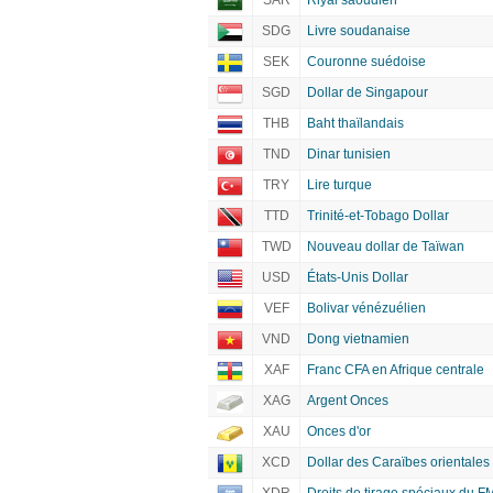
SAR
Riyal saoudien
SDG
Livre soudanaise
SEK
Couronne suédoise
SGD
Dollar de Singapour
THB
Baht thaïlandais
TND
Dinar tunisien
TRY
Lire turque
TTD
Trinité-et-Tobago Dollar
TWD
Nouveau dollar de Taïwan
USD
États-Unis Dollar
VEF
Bolivar vénézuélien
VND
Dong vietnamien
XAF
Franc CFA en Afrique centrale
XAG
Argent Onces
XAU
Onces d'or
XCD
Dollar des Caraïbes orientales