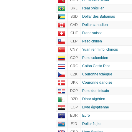
BMD
Bermudes Dollar
BRL
Real brésilien
BSD
Dollar des Bahamas
CAD
Dollar canadien
CHF
Franc suisse
CLP
Peso chilien
CNY
Yuan renminbi chinois
COP
Peso colombien
CRC
Colón Costa Rica
CZK
Couronne tchèque
DKK
Couronne danoise
DOP
Peso dominicain
DZD
Dinar algérien
EGP
Livre égyptienne
EUR
Euro
FJD
Dollar fidjien