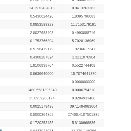
0.2387397016
4.1886623523
24.1976434816
0.0413263383
0.5436024420
1.8395796683
0.0853583323
11.7153179191
2.0027683403
0.4993088716
0.1753766394
5.7020136969
0.5198419179
1.9236617241
0.4308287824
2.3211076904
1.8106939704
0.5522744408
0.0636640000
15.7074641870
0.0000000000
1480.5581395349
0.0006754210
35.0959206174
0.0284933400
0.0025179498
397.1484983664
0.0000364852
27408.4107501885
0.1720253455
5.8130968836