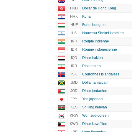
GBP
Livre Sterling
HKD
Dollar de Hong Kong
HRK
Kuna
HUF
Forint hongrois
ILS
Nouveau Shekel israélien
INR
Roupie indienne
IDR
Roupie indonésienne
IQD
Dinar irakien
IRR
Rial iranien
ISK
Couronnes islandaises
JMD
Dollar jamaïcain
JOD
Dinar jordanien
JPY
Yen japonais
KES
Shilling kenyan
KRW
Won sud-coréen
KWD
Dinar koweïtien