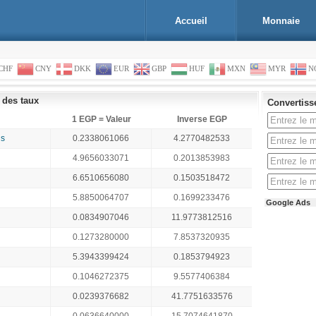
Accueil
Monnaie
CHF
CNY
DKK
EUR
GBP
HUF
MXN
MYR
N
 des taux
Convertiss
1 EGP = Valeur
Inverse EGP
is
0.2338061066
4.2770482533
4.9656033071
0.2013853983
6.6510656080
0.1503518472
5.8850064707
0.1699233476
Google Ads
0.0834907046
11.9773812516
0.1273280000
7.8537320935
5.3943399424
0.1853794923
0.1046272375
9.5577406384
0.0239376682
41.7751633576