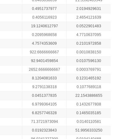
0.0463838059
21.5592485549
0.4951737977
2.0194929631
0.4056116923
2.4654121639
19.1240612797
0.0522901483
0.2095968658
4.7710637095
4.7574353609
0.2101972858
922.6666666667
0.0010838150
92.9401459854
0.0107596130
2652.6666666667
0.0003769791
8.1204081633
0.1231465192
9.2791138318
0.1077689118
0.0451377835
22.1543886655
6.9799364105
0.1432677808
6.8257746328
0.1465035185
71.3721973094
0.0140110581
0.0192323843
51.9956333250