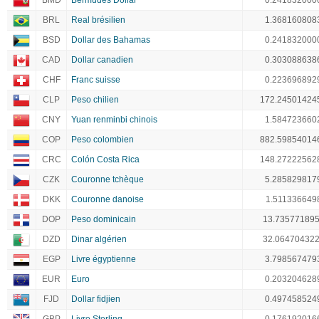
BMD
Bermudes Dollar
0.241832000
BRL
Real brésilien
1.368160808
BSD
Dollar des Bahamas
0.241832000
CAD
Dollar canadien
0.303088638
CHF
Franc suisse
0.223696892
CLP
Peso chilien
172.24501424
CNY
Yuan renminbi chinois
1.584723660
COP
Peso colombien
882.59854014
CRC
Colón Costa Rica
148.27222562
CZK
Couronne tchèque
5.285829817
DKK
Couronne danoise
1.511336649
DOP
Peso dominicain
13.73577189
DZD
Dinar algérien
32.06470432
EGP
Livre égyptienne
3.798567479
EUR
Euro
0.203204628
FJD
Dollar fidjien
0.497458524