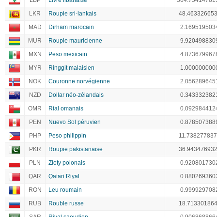
LBP
Livre libanaise
364.75414781
LKR
Roupie sri-lankais
48.46332665
MAD
Dirham marocain
2.169519503
MUR
Roupie mauricienne
9.920498830
MXN
Peso mexicain
4.873679967
MYR
Ringgit malaisien
1.000000000
NOK
Couronne norvégienne
2.056289645
NZD
Dollar néo-zélandais
0.343332382
OMR
Rial omanais
0.092984412
PEN
Nuevo Sol péruvien
0.878507388
PHP
Peso philippin
11.73827783
PKR
Roupie pakistanaise
36.94347693
PLN
Zloty polonais
0.920801730
QAR
Qatari Riyal
0.880269360
RON
Leu roumain
0.999929708
RUB
Rouble russe
18.71330186