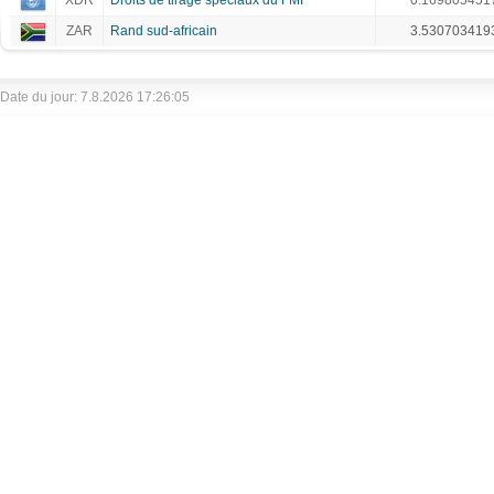
XDR
Droits de tirage spéciaux du FMI
0.169805451
ZAR
Rand sud-africain
3.530703419
Date du jour: 7.8.2026 17:26:05