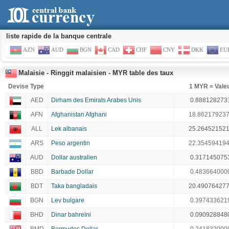
liste rapide de la banque centrale
AZN
AUD
BGN
CAD
CHF
CNY
DKK
EU
Malaisie - Ringgit malaisien - MYR table des taux
Devise Type
1 MYR = Vale
AED
Dirham des Emirats Arabes Unis
0.888128273
AFN
Afghanistan Afghani
18.86217923
ALL
Lek albanais
25.26452152
ARS
Peso argentin
22.35459419
AUD
Dollar australien
0.317145075
BBD
Barbade Dollar
0.483664000
BDT
Taka bangladais
20.49076427
BGN
Lev bulgare
0.397433621
BHD
Dinar bahreïni
0.090928848