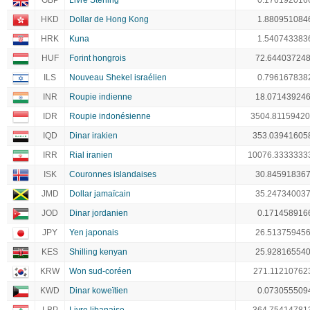
GBP
Livre Sterling
0.176192016
HKD
Dollar de Hong Kong
1.880951084
HRK
Kuna
1.540743383
HUF
Forint hongrois
72.64403724
ILS
Nouveau Shekel israélien
0.796167838
INR
Roupie indienne
18.07143924
IDR
Roupie indonésienne
3504.8115942
IQD
Dinar irakien
353.03941605
IRR
Rial iranien
10076.3333333
ISK
Couronnes islandaises
30.84591836
JMD
Dollar jamaïcain
35.24734003
JOD
Dinar jordanien
0.171458916
JPY
Yen japonais
26.51375945
KES
Shilling kenyan
25.92816554
KRW
Won sud-coréen
271.11210762
KWD
Dinar koweïtien
0.073055509