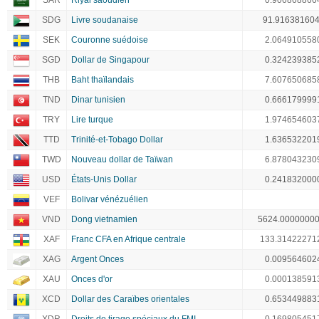
SAR
Riyal saoudien
0.906868866
SDG
Livre soudanaise
91.91638160
SEK
Couronne suédoise
2.064910558
SGD
Dollar de Singapour
0.324239385
THB
Baht thaïlandais
7.607650685
TND
Dinar tunisien
0.666179999
TRY
Lire turque
1.974654603
TTD
Trinité-et-Tobago Dollar
1.636532201
TWD
Nouveau dollar de Taïwan
6.878043230
USD
États-Unis Dollar
0.241832000
VEF
Bolivar vénézuélien
VND
Dong vietnamien
5624.0000000
XAF
Franc CFA en Afrique centrale
133.31422271
XAG
Argent Onces
0.009564602
XAU
Onces d'or
0.000138591
XCD
Dollar des Caraïbes orientales
0.653449883