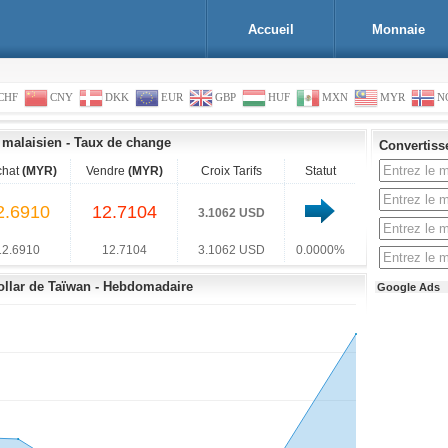
Accueil
Monnaie
CHF
CNY
DKK
EUR
GBP
HUF
MXN
MYR
N
 malaisien
-
Taux de change
Convertiss
chat
(MYR)
Vendre
(MYR)
Croix Tarifs
Statut
2.6910
12.7104
3.1062 USD
12.6910
12.7104
3.1062 USD
0.0000%
ollar de Taïwan - Hebdomadaire
Google Ads