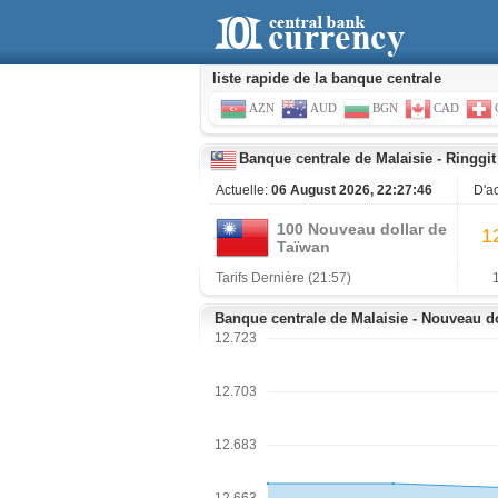
liste rapide de la banque centrale
AZN
AUD
BGN
CAD
Banque centrale de Malaisie
-
Ringgit
Actuelle:
06 August 2026, 22:27:46
D'a
100 Nouveau dollar de
1
Taïwan
Tarifs Dernière (21:57)
Banque centrale de Malaisie - Nouveau d
12.723
12.703
12.683