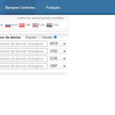
Banques Centrales
Français
La liste des autres banques centrales...
OK
RUB
TRY
USD
ZAR
eur de devise
D'achat
Vendre
MYR
USD
EUR
GBP