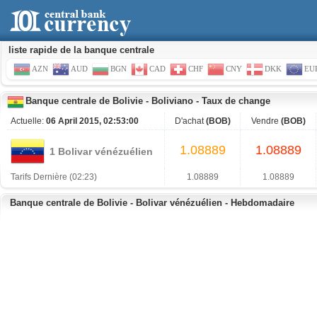
liste rapide de la banque centrale
AZN
AUD
BGN
CAD
CHF
CNY
DKK
EU
Banque centrale de Bolivie
-
Boliviano
-
Taux de change
Actuelle:
06 April 2015, 02:53:00
D'achat
(BOB)
Vendre
(BOB)
1.08889
1.08889
1 Bolivar vénézuélien
Tarifs Dernière (02:23)
1.08889
1.08889
Banque centrale de Bolivie - Bolivar vénézuélien - Hebdomadaire