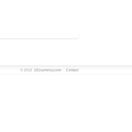
© 2010
101currency.com
·
Contact