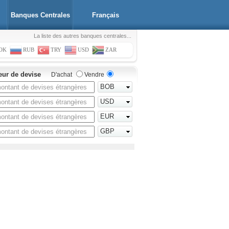
Banques Centrales
Français
La liste des autres banques centrales...
OK
RUB
TRY
USD
ZAR
eur de devise
D'achat
Vendre
BOB
USD
EUR
GBP