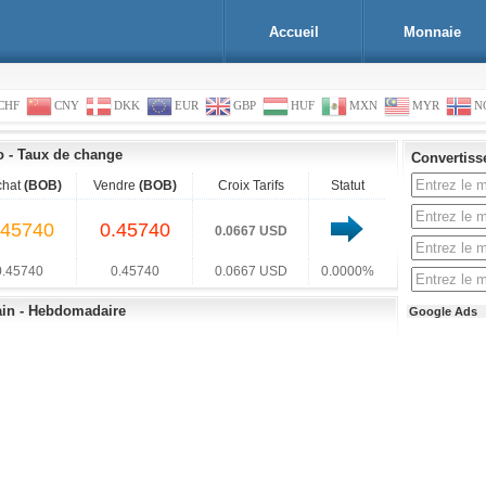
Accueil
Monnaie
CHF
CNY
DKK
EUR
GBP
HUF
MXN
MYR
N
o
-
Taux de change
Convertiss
chat
(BOB)
Vendre
(BOB)
Croix Tarifs
Statut
.45740
0.45740
0.0667 USD
0.45740
0.45740
0.0667 USD
0.0000%
ain - Hebdomadaire
Google Ads