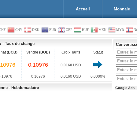
Accueil
Monnaie
CHF
CNY
DKK
EUR
GBP
HUF
MXN
MYR
N
o
-
Taux de change
Convertiss
chat
(BOB)
Vendre
(BOB)
Croix Tarifs
Statut
.10976
0.10976
0.0160 USD
0.10976
0.10976
0.0160 USD
0.0000%
ienne - Hebdomadaire
Google Ads