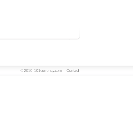
© 2010
101currency.com
·
Contact