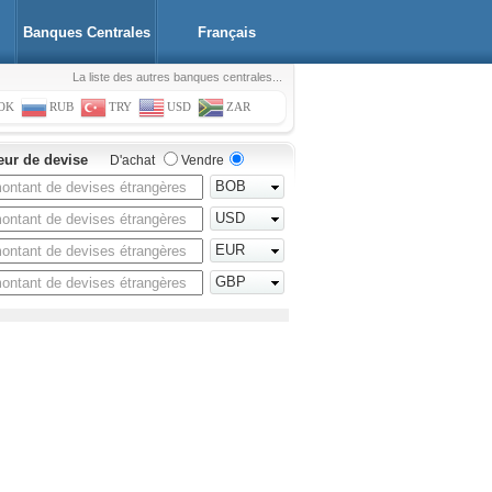
Banques Centrales
Français
La liste des autres banques centrales...
OK
RUB
TRY
USD
ZAR
eur de devise
D'achat
Vendre
BOB
USD
EUR
GBP