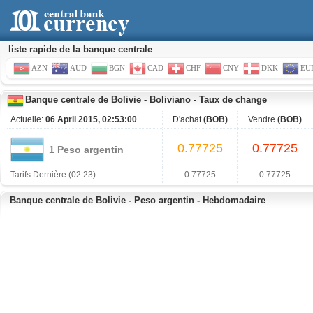
liste rapide de la banque centrale
AZN
AUD
BGN
CAD
CHF
CNY
DKK
EU
Banque centrale de Bolivie
-
Boliviano
-
Taux de change
Actuelle:
06 April 2015, 02:53:00
D'achat
(BOB)
Vendre
(BOB)
0.77725
0.77725
1 Peso argentin
Tarifs Dernière (02:23)
0.77725
0.77725
Banque centrale de Bolivie - Peso argentin - Hebdomadaire