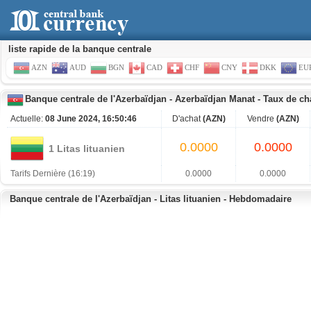
liste rapide de la banque centrale
AZN
AUD
BGN
CAD
CHF
CNY
DKK
EU
Banque centrale de l'Azerbaïdjan
-
Azerbaïdjan Manat
-
Taux de c
Actuelle:
08 June 2024, 16:50:46
D'achat
(AZN)
Vendre
(AZN)
0.0000
0.0000
1 Litas lituanien
Tarifs Dernière (16:19)
0.0000
0.0000
Banque centrale de l'Azerbaïdjan - Litas lituanien - Hebdomadaire